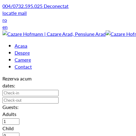
004/0732.595.025
Deconectat
locatie
mail
ro
en
Acasa
Despre
Camere
Contact
Rezerva acum
dates:
Guests:
Adults
Child